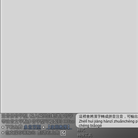
字型下載
排版格式匯出
國語課本生詞
中文檢定分級
兩岸發音差異
匯出表格
注音拼音字型, 輸入瞬間自動選多音字
這裡會將漢字轉成拼音注音，可輸出成
帶注音文字配多音字型可複製到 Office
Zhèlǐ huì jiāng hànzì zhuǎnchéng p
chéng biǎogé
● 下載免費
多音字型
●
【使用教學】
格式
● 也支援存圖輸出: 點選右上角
轉換工具