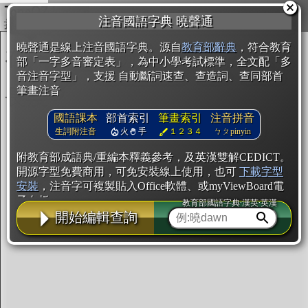
複製
注音國語字典 曉聲通
開始編輯
曉聲通是線上注音國語字典。源自
教育部辭典
，符合教育
部「一字多音審定表」，為中小學考試標準，全文配「多
音注音字型」，支援 自動斷詞速查、查造詞、查同部首
筆畫注音
國語課本
部首索引
筆畫索引
注音拼音
生詞附注音
火
手
１２３４
ㄅㄆpinyin
附教育部成語典/重編本釋義參考，及英漢雙解CEDICT。
開源字型免費商用，可免安裝線上使用，也可
下載字型
安裝
，注音字可複製貼入Office軟體、或myViewBoard電
子白板。
教育部國語字典·漢英·英漢
開始編輯查詢
辭典使用方法
注音IVS字型編輯器