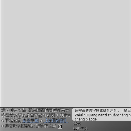
字型下載
排版格式匯出
國語課本生詞
中文檢定分級
兩岸發音差異
匯出表格
注音拼音字型, 輸入瞬間自動選多音字
這裡會將漢字轉成拼音注音，可輸出成
帶注音文字配多音字型可複製到 Office
Zhèlǐ huì jiāng hànzì zhuǎnchéng p
chéng biǎogé
● 下載免費
多音字型
●
【使用教學】
格式
● 也支援存圖輸出: 點選右上角
轉換工具