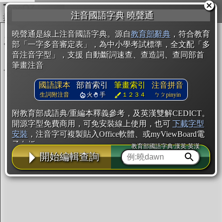
複製
注音國語字典 曉聲通
開始編輯
曉聲通是線上注音國語字典。源自
教育部辭典
，符合教育
部「一字多音審定表」，為中小學考試標準，全文配「多
音注音字型」，支援 自動斷詞速查、查造詞、查同部首
筆畫注音
國語課本
部首索引
筆畫索引
注音拼音
生詞附注音
火
手
１２３４
ㄅㄆpinyin
附教育部成語典/重編本釋義參考，及英漢雙解CEDICT。
開源字型免費商用，可免安裝線上使用，也可
下載字型
安裝
，注音字可複製貼入Office軟體、或myViewBoard電
子白板。
教育部國語字典·漢英·英漢
開始編輯查詢
辭典使用方法
注音IVS字型編輯器