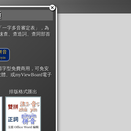
通
「一字多音審定表」，為
速查、查造詞、查同部首
拼音
yin
開源字型免費商用，可免安
體、或myViewBoard電子
排版格式匯出