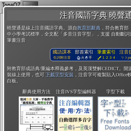
複製
注音國語字典 曉聲
曉聲通是線上注音國語字典。源自
教育部辭典
，符合教育部
中小學考試標準，全文配「多音注音字型」，支援 自動斷詞
筆畫注音
國語課本
部首索引
筆畫索引
注音
生詞附注音
火
手
１２３４
ㄅㄆpin
附教育部成語典/重編本釋義參考，及英漢雙解CEDICT。
裝線上使用，也可
下載字型安裝
，注音字可複製貼入Office軟
白板。
辭典使用方法
注音IVS字型編輯器
字型下載