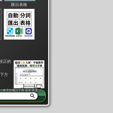
匯出表格
校正的
下方
教育部國語字典·漢英·英漢
同注音」或「同筆畫」。
查詢」此字詞的解釋，不