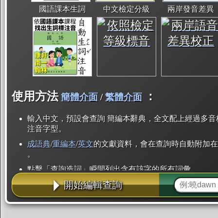
國語課本生詞
中文檢定分級
兩岸發音差異
使用方法
：
簡體介面
/
繁體介面
輸入中文，預設會查詢 簡編本辭典，全文配上經過多音
注音字型。
成語典
/
重編本
/
英文
的文獻資料，會在查詢時自動附加在
。
點擊「查詢造詞」瞬間列出含有該字的所有詞彙。
開始編輯查詢
點「部首」瞬間列出所有「同部首字」。也支援查詢「
辭典解釋的全文都經過自動斷詞，點擊便可瞬間「連續
用手動重複輸入。