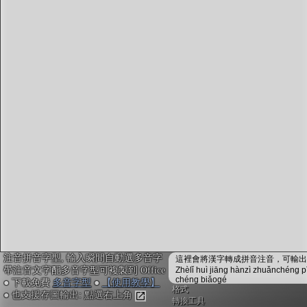
字型下載
排版格式匯出
國語課本生詞
中文檢定分級
兩岸發音差異
匯出表格
注音拼音字型, 輸入瞬間自動選多音字
這裡會將漢字轉成拼音注音，可輸出成
帶注音文字配多音字型可複製到 Office
Zhèlǐ huì jiāng hànzì zhuǎnchéng p
chéng biǎogé
● 下載免費
多音字型
●
【使用教學】
格式
● 也支援存圖輸出: 點選右上角
轉換工具