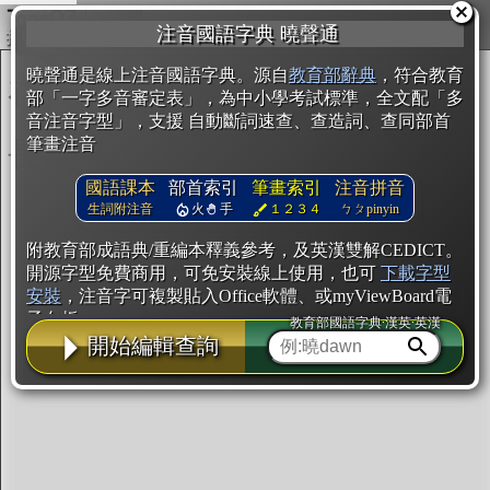
複製
注音國語字典 曉聲通
開始編輯
曉聲通是線上注音國語字典。源自
教育部辭典
，符合教育
部「一字多音審定表」，為中小學考試標準，全文配「多
音注音字型」，支援 自動斷詞速查、查造詞、查同部首
筆畫注音
國語課本
部首索引
筆畫索引
注音拼音
生詞附注音
火
手
１２３４
ㄅㄆpinyin
附教育部成語典/重編本釋義參考，及英漢雙解CEDICT。
開源字型免費商用，可免安裝線上使用，也可
下載字型
安裝
，注音字可複製貼入Office軟體、或myViewBoard電
子白板。
教育部國語字典·漢英·英漢
開始編輯查詢
辭典使用方法
注音IVS字型編輯器