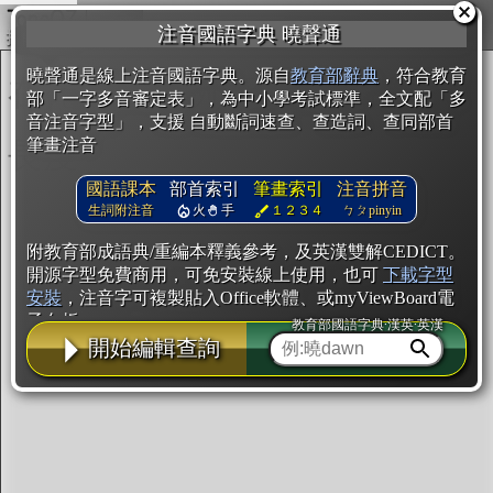
複製
注音國語字典 曉聲通
開始編輯
曉聲通是線上注音國語字典。源自
教育部辭典
，符合教育
部「一字多音審定表」，為中小學考試標準，全文配「多
音注音字型」，支援 自動斷詞速查、查造詞、查同部首
筆畫注音
國語課本
部首索引
筆畫索引
注音拼音
生詞附注音
火
手
１２３４
ㄅㄆpinyin
附教育部成語典/重編本釋義參考，及英漢雙解CEDICT。
開源字型免費商用，可免安裝線上使用，也可
下載字型
安裝
，注音字可複製貼入Office軟體、或myViewBoard電
子白板。
教育部國語字典·漢英·英漢
開始編輯查詢
辭典使用方法
注音IVS字型編輯器