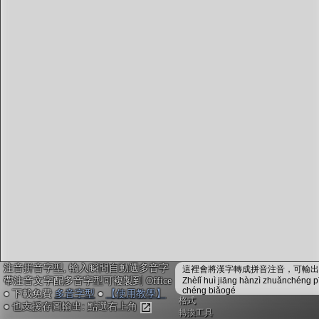
字型下載
排版格式匯出
國語課本生詞
中文檢定分級
兩岸發音差異
匯出表格
注音拼音字型, 輸入瞬間自動選多音字
這裡會將漢字轉成拼音注音，可輸出成
帶注音文字配多音字型可複製到 Office
Zhèlǐ huì jiāng hànzì zhuǎnchéng p
chéng biǎogé
● 下載免費
多音字型
●
【使用教學】
格式
● 也支援存圖輸出: 點選右上角
轉換工具