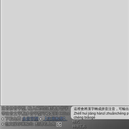
字型下載
排版格式匯出
國語課本生詞
中文檢定分級
兩岸發音差異
匯出表格
注音拼音字型, 輸入瞬間自動選多音字
這裡會將漢字轉成拼音注音，可輸出成
帶注音文字配多音字型可複製到 Office
Zhèlǐ huì jiāng hànzì zhuǎnchéng p
chéng biǎogé
● 下載免費
多音字型
●
【使用教學】
格式
● 也支援存圖輸出: 點選右上角
轉換工具