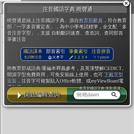
複製
注音國語字典 曉聲通
開始編輯
曉聲通是線上注音國語字典。源自
教育部辭典
，符合教育
部「一字多音審定表」，為中小學考試標準，全文配「多
音注音字型」，支援 自動斷詞速查、查造詞、查同部首
筆畫注音
國語課本
部首索引
筆畫索引
注音拼音
生詞附注音
火
手
１２３４
ㄅㄆpinyin
附教育部成語典/重編本釋義參考，及英漢雙解CEDICT。
開源字型免費商用，可免安裝線上使用，也可
下載字型
安裝
，注音字可複製貼入Office軟體、或myViewBoard電
子白板。
教育部國語字典·漢英·英漢
開始編輯查詢
辭典使用方法
注音IVS字型編輯器