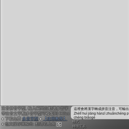
字型下載
排版格式匯出
國語課本生詞
中文檢定分級
兩岸發音差異
匯出表格
注音拼音字型, 輸入瞬間自動選多音字
這裡會將漢字轉成拼音注音，可輸出成
帶注音文字配多音字型可複製到 Office
Zhèlǐ huì jiāng hànzì zhuǎnchéng p
chéng biǎogé
● 下載免費
多音字型
●
【使用教學】
格式
● 也支援存圖輸出: 點選右上角
轉換工具