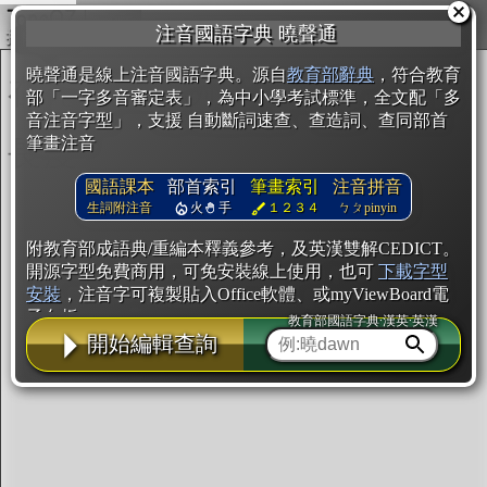
複製
注音國語字典 曉聲通
開始編輯
曉聲通是線上注音國語字典。源自
教育部辭典
，符合教育
部「一字多音審定表」，為中小學考試標準，全文配「多
音注音字型」，支援 自動斷詞速查、查造詞、查同部首
筆畫注音
國語課本
部首索引
筆畫索引
注音拼音
生詞附注音
火
手
１２３４
ㄅㄆpinyin
附教育部成語典/重編本釋義參考，及英漢雙解CEDICT。
開源字型免費商用，可免安裝線上使用，也可
下載字型
安裝
，注音字可複製貼入Office軟體、或myViewBoard電
子白板。
教育部國語字典·漢英·英漢
開始編輯查詢
辭典使用方法
注音IVS字型編輯器