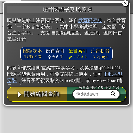
複製
注音國語字典 曉聲通
開始編輯
曉聲通是線上注音國語字典。源自
教育部辭典
，符合教育
部「一字多音審定表」，為中小學考試標準，全文配「多
音注音字型」，支援 自動斷詞速查、查造詞、查同部首
筆畫注音
國語課本
部首索引
筆畫索引
注音拼音
生詞附注音
火
手
１２３４
ㄅㄆpinyin
附教育部成語典/重編本釋義參考，及英漢雙解CEDICT。
開源字型免費商用，可免安裝線上使用，也可
下載字型
安裝
，注音字可複製貼入Office軟體、或myViewBoard電
子白板。
教育部國語字典·漢英·英漢
開始編輯查詢
辭典使用方法
注音IVS字型編輯器