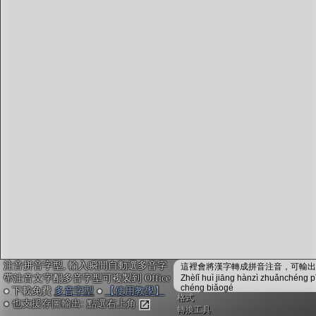
字型下載
排版格式匯出
國語課本生詞
中文檢定分級
兩岸發音差異
匯出表格
注音拼音字型, 輸入瞬間自動選多音字
這裡會將漢字轉成拼音注音，可輸出成
帶注音文字配多音字型可複製到 Office
Zhèlǐ huì jiāng hànzì zhuǎnchéng p
chéng biǎogé
● 下載免費
多音字型
●
【使用教學】
格式
● 也支援存圖輸出: 點選右上角
轉換工具