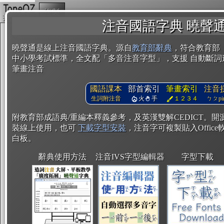
複製
注音國語字典 曉聲
曉聲通是線上注音國語字典。源自
教育部辭典
，符合教育部
中小學考試標準，全文配「多音注音字型」，支援 自動斷詞
筆畫注音
國語課本
部首索引
筆畫索引
注音
生詞附注音
火
手
１２３４
ㄅㄆpin
附教育部成語典/重編本釋義參考，及英漢雙解CEDICT。
裝線上使用，也可
下載字型安裝
，注音字可複製貼入Office軟
白板。
辭典使用方法
注音IVS字型編輯器
字型下載