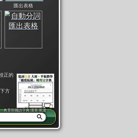
匯出表格
校正的
下方
教育部國語字典·漢英·英漢
同注音」或「同筆畫」。
查詢」此字詞的解釋，不