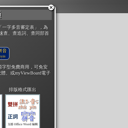
通
「一字多音審定表」，為
速查、查造詞、查同部首
拼音
yin
開源字型免費商用，可免安
體、或myViewBoard電子
排版格式匯出