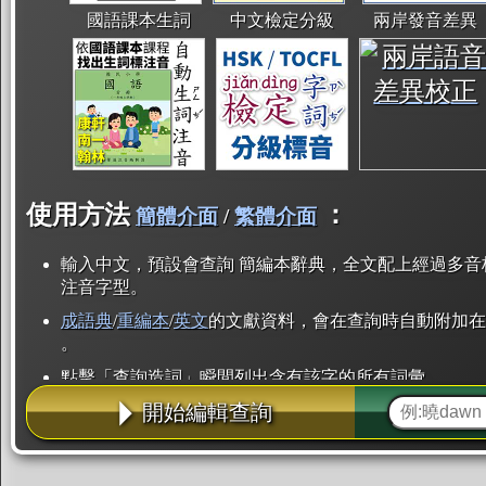
國語課本生詞
中文檢定分級
兩岸發音差異
使用方法
：
簡體介面
/
繁體介面
輸入中文，預設會查詢 簡編本辭典，全文配上經過多音
注音字型。
成語典
/
重編本
/
英文
的文獻資料，會在查詢時自動附加在
。
點擊「查詢造詞」瞬間列出含有該字的所有詞彙。
開始編輯查詢
點「部首」瞬間列出所有「同部首字」。也支援查詢「
辭典解釋的全文都經過自動斷詞，點擊便可瞬間「連續
用手動重複輸入。