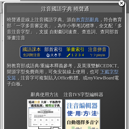
複製
注音國語字典 曉聲通
開始編輯
曉聲通是線上注音國語字典。源自
教育部辭典
，符合教育
部「一字多音審定表」，為中小學考試標準，全文配「多
音注音字型」，支援 自動斷詞速查、查造詞、查同部首
筆畫注音
國語課本
部首索引
筆畫索引
注音拼音
生詞附注音
火
手
１２３４
ㄅㄆpinyin
附教育部成語典/重編本釋義參考，及英漢雙解CEDICT。
開源字型免費商用，可免安裝線上使用，也可
下載字型
安裝
，注音字可複製貼入Office軟體、或myViewBoard電
子白板。
辭典使用方法
注音IVS字型編輯器