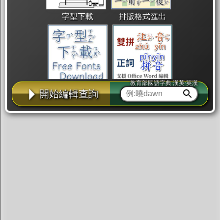
字型下載
排版格式匯出
教育部國語字典·漢英·英漢
國語課本生詞
中文檢定分級
兩岸發音差異
開始編輯查詢
匯出表格