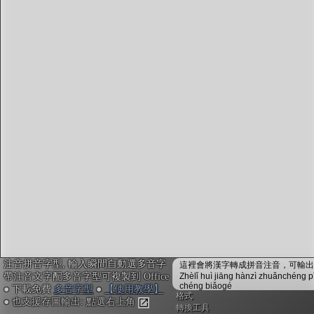
注音編輯器
：
鍵入或貼上中文。輸入瞬間會自動配上注音拼音，並
校正多音字，不用安裝免設定
複製文字時，會自動內嵌注音拼音資訊，可貼入電子
白板myViewBoard搭配內建的「注音楷體」，或貼入
Office搭配
免費多音字型
來顯示正確的拼音注音
不安裝字型也可用! Google Doc或Canva不支援字型也
沒關係, 點右上「圖輸出」做出透明背景注音圖，敲
右鍵複製，再貼入其他軟體或手機App即可
「ToneOZ澳聲通」
關於澳聲通/字典資料來源
簡體字版
注音拼音字型, 輸入瞬間自動選多音字
鼓勵或建言：作者聯絡方式
這裡會將漢字轉成拼音注音，可輸出成
帶注音文字配多音字型可複製到 Office
Zhèlǐ huì jiāng hànzì zhuǎnchéng p
jeffreyx@gmail.com
chéng biǎogé
● 下載免費
多音字型
●
【使用教學】
FB臉書討論區：
聲通曉百科
格式
● 也支援存圖輸出: 點選右上角
WeChat：chihlinhsuan
轉換工具