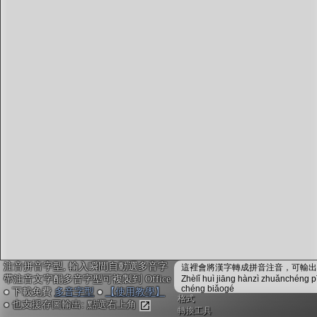
字型下載
排版格式匯出
國語課本生詞
中文檢定分級
兩岸發音差異
匯出表格
注音拼音字型, 輸入瞬間自動選多音字
這裡會將漢字轉成拼音注音，可輸出成
帶注音文字配多音字型可複製到 Office
Zhèlǐ huì jiāng hànzì zhuǎnchéng p
chéng biǎogé
● 下載免費
多音字型
●
【使用教學】
格式
● 也支援存圖輸出: 點選右上角
轉換工具