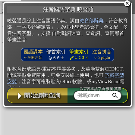
複製
注音國語字典 曉聲通
開始編輯
曉聲通是線上注音國語字典。源自
教育部辭典
，符合教育
部「一字多音審定表」，為中小學考試標準，全文配「多
音注音字型」，支援 自動斷詞速查、查造詞、查同部首
筆畫注音
國語課本
部首索引
筆畫索引
注音拼音
生詞附注音
火
手
１２３４
ㄅㄆpinyin
附教育部成語典/重編本釋義參考，及英漢雙解CEDICT。
開源字型免費商用，可免安裝線上使用，也可
下載字型
安裝
，注音字可複製貼入Office軟體、或myViewBoard電
子白板。
教育部國語字典·漢英·英漢
開始編輯查詢
辭典使用方法
注音IVS字型編輯器