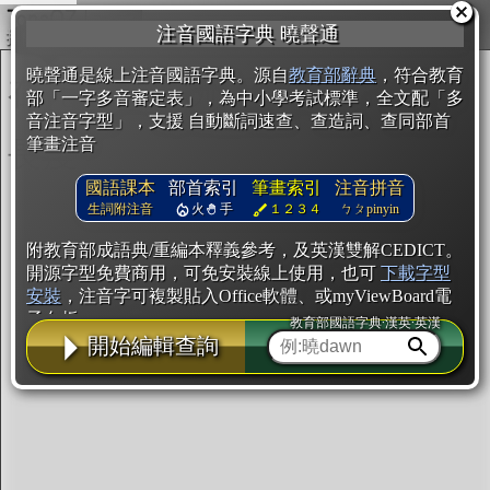
複製
注音國語字典 曉聲通
開始編輯
曉聲通是線上注音國語字典。源自
教育部辭典
，符合教育
部「一字多音審定表」，為中小學考試標準，全文配「多
音注音字型」，支援 自動斷詞速查、查造詞、查同部首
筆畫注音
國語課本
部首索引
筆畫索引
注音拼音
生詞附注音
火
手
１２３４
ㄅㄆpinyin
附教育部成語典/重編本釋義參考，及英漢雙解CEDICT。
開源字型免費商用，可免安裝線上使用，也可
下載字型
安裝
，注音字可複製貼入Office軟體、或myViewBoard電
子白板。
教育部國語字典·漢英·英漢
開始編輯查詢
辭典使用方法
注音IVS字型編輯器