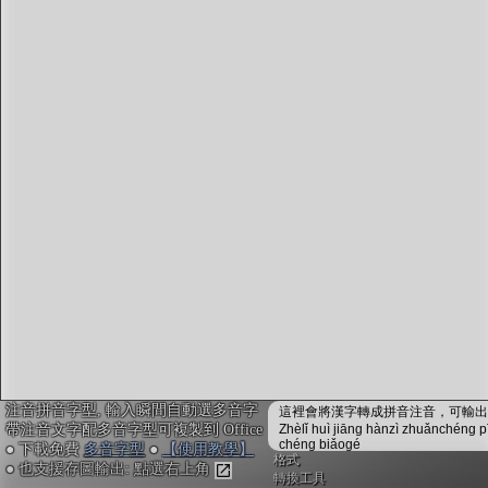
字型下載
排版格式匯出
國語課本生詞
中文檢定分級
兩岸發音差異
匯出表格
注音拼音字型, 輸入瞬間自動選多音字
這裡會將漢字轉成拼音注音，可輸出成
帶注音文字配多音字型可複製到 Office
Zhèlǐ huì jiāng hànzì zhuǎnchéng p
chéng biǎogé
● 下載免費
多音字型
●
【使用教學】
格式
● 也支援存圖輸出: 點選右上角
轉換工具