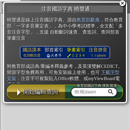
複製
注音國語字典 曉聲通
開始編輯
曉聲通是線上注音國語字典。源自
教育部辭典
，符合教育
部「一字多音審定表」，為中小學考試標準，全文配「多
音注音字型」，支援 自動斷詞速查、查造詞、查同部首
筆畫注音
國語課本
部首索引
筆畫索引
注音拼音
生詞附注音
火
手
１２３４
ㄅㄆpinyin
附教育部成語典/重編本釋義參考，及英漢雙解CEDICT。
開源字型免費商用，可免安裝線上使用，也可
下載字型
安裝
，注音字可複製貼入Office軟體、或myViewBoard電
子白板。
教育部國語字典·漢英·英漢
開始編輯查詢
辭典使用方法
注音IVS字型編輯器