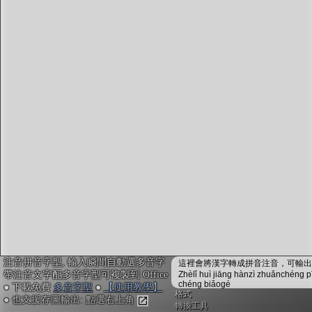
字型下載
排版格式匯出
國語課本生詞
中文檢定分級
兩岸發音差異
匯出表格
注音拼音字型, 輸入瞬間自動選多音字
這裡會將漢字轉成拼音注音，可輸出成
帶注音文字配多音字型可複製到 Office
Zhèlǐ huì jiāng hànzì zhuǎnchéng p
chéng biǎogé
● 下載免費
多音字型
●
【使用教學】
格式
● 也支援存圖輸出: 點選右上角
轉換工具