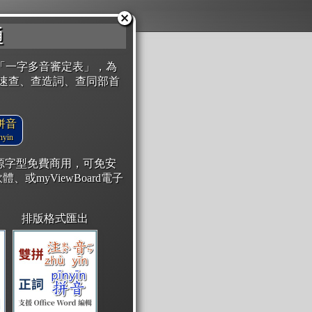
通
「一字多音審定表」，為
速查、查造詞、查同部首
拼音
yin
開源字型免費商用，可免安
體、或myViewBoard電子
排版格式匯出