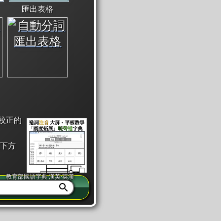
匯出表格
校正的
下方
教育部國語字典·漢英·英漢
同注音」或「同筆畫」。
查詢」此字詞的解釋，不