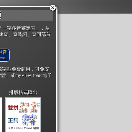
通
「一字多音審定表」，為
速查、查造詞、查同部首
拼音
yin
開源字型免費商用，可免安
體、或myViewBoard電子
排版格式匯出