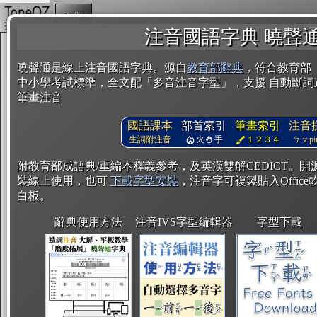
複製
注音國語字典 曉聲
曉聲通是線上注音國語字典。源自
教育部辭典
，符合教育部
中小學考試標準，全文配「多音注音字型」，支援 自動斷詞
筆畫注音
國語課本
部首索引
筆畫索引
注音
生詞附注音
火
手
１２３４
ㄅㄆpin
附教育部成語典/重編本釋義參考，及英漢雙解CEDICT。
裝線上使用，也可
下載字型安裝
，注音字可複製貼入Office軟
白板。
辭典使用方法
注音IVS字型編輯器
字型下載