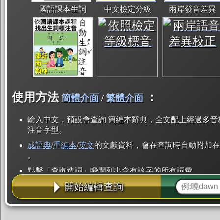
國語課本生詞
中文檢定分級
兩岸發音差異
使用方法
：
簡體介面
/
繁體介面
輸入中文，預設會查詢 簡編本辭典，全文配上經過多音
注音字型。
成語典
/
重編本
/
英文
的文獻資料，會在查詢時自動附加在
。
點擊「查詢造詞」瞬間列出含有該字的所有詞彙。
開始編輯查詢
點「部首」瞬間列出所有「同部首字」。也支援查詢「
辭典解釋的全文都經過自動斷詞，點擊便可瞬間「連續
用手動重複輸入。