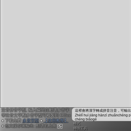
字型下載
排版格式匯出
國語課本生詞
中文檢定分級
兩岸發音差異
匯出表格
注音拼音字型, 輸入瞬間自動選多音字
這裡會將漢字轉成拼音注音，可輸出成
帶注音文字配多音字型可複製到 Office
Zhèlǐ huì jiāng hànzì zhuǎnchéng p
chéng biǎogé
● 下載免費
多音字型
●
【使用教學】
格式
● 也支援存圖輸出: 點選右上角
轉換工具