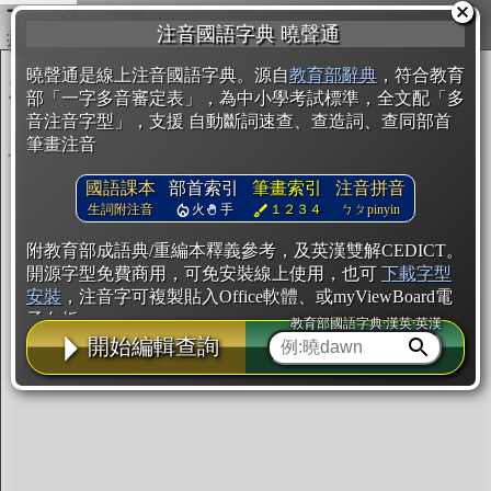
複製
注音國語字典 曉聲通
開始編輯
曉聲通是線上注音國語字典。源自
教育部辭典
，符合教育
部「一字多音審定表」，為中小學考試標準，全文配「多
音注音字型」，支援 自動斷詞速查、查造詞、查同部首
筆畫注音
國語課本
部首索引
筆畫索引
注音拼音
生詞附注音
火
手
１２３４
ㄅㄆpinyin
附教育部成語典/重編本釋義參考，及英漢雙解CEDICT。
開源字型免費商用，可免安裝線上使用，也可
下載字型
安裝
，注音字可複製貼入Office軟體、或myViewBoard電
子白板。
教育部國語字典·漢英·英漢
開始編輯查詢
辭典使用方法
注音IVS字型編輯器