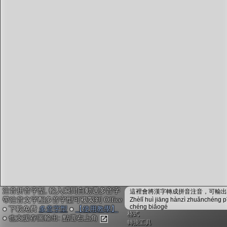
字型下載
排版格式匯出
國語課本生詞
中文檢定分級
兩岸發音差異
匯出表格
注音拼音字型, 輸入瞬間自動選多音字
這裡會將漢字轉成拼音注音，可輸出成
帶注音文字配多音字型可複製到 Office
Zhèlǐ huì jiāng hànzì zhuǎnchéng p
chéng biǎogé
● 下載免費
多音字型
●
【使用教學】
格式
● 也支援存圖輸出: 點選右上角
轉換工具