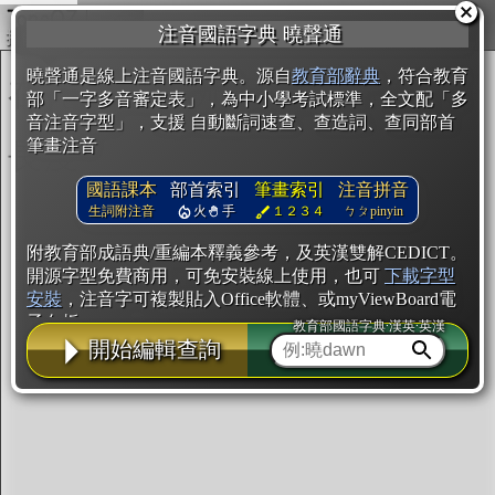
複製
注音國語字典 曉聲通
開始編輯
曉聲通是線上注音國語字典。源自
教育部辭典
，符合教育
部「一字多音審定表」，為中小學考試標準，全文配「多
音注音字型」，支援 自動斷詞速查、查造詞、查同部首
筆畫注音
國語課本
部首索引
筆畫索引
注音拼音
生詞附注音
火
手
１２３４
ㄅㄆpinyin
附教育部成語典/重編本釋義參考，及英漢雙解CEDICT。
開源字型免費商用，可免安裝線上使用，也可
下載字型
安裝
，注音字可複製貼入Office軟體、或myViewBoard電
子白板。
教育部國語字典·漢英·英漢
開始編輯查詢
辭典使用方法
注音IVS字型編輯器