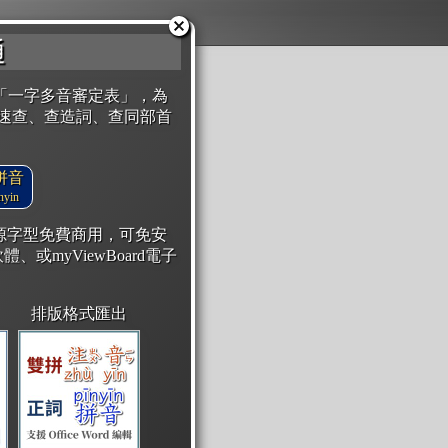
通
「一字多音審定表」，為
速查、查造詞、查同部首
拼音
yin
開源字型免費商用，可免安
體、或myViewBoard電子
排版格式匯出