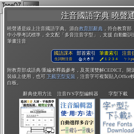
複製
注音國語字典 曉聲
曉聲通是線上注音國語字典。源自
教育部辭典
，符合教育部
中小學考試標準，全文配「多音注音字型」，支援 自動斷詞
筆畫注音
國語課本
部首索引
筆畫索引
注音
生詞附注音
火
手
１２３４
ㄅㄆpin
附教育部成語典/重編本釋義參考，及英漢雙解CEDICT。
裝線上使用，也可
下載字型安裝
，注音字可複製貼入Office軟
白板。
辭典使用方法
注音IVS字型編輯器
字型下載