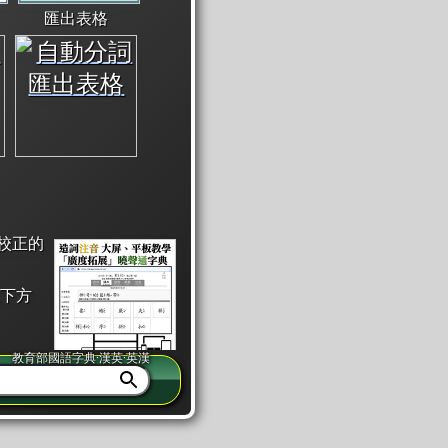
匯出表格
校正的
下方
教育部國語字典·漢英·英漢
同注音」或「同筆畫」。
查詢」此字詞的解釋，不