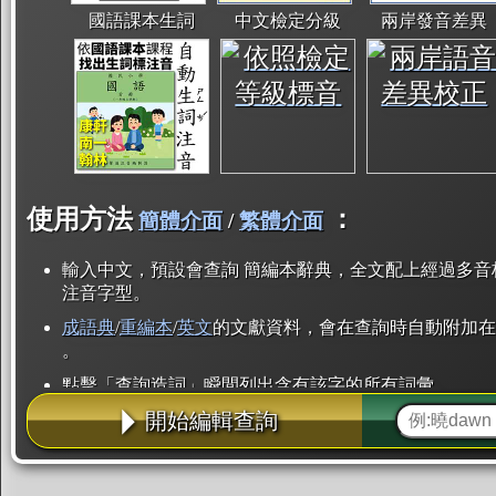
國語課本生詞
中文檢定分級
兩岸發音差異
使用方法
：
簡體介面
/
繁體介面
輸入中文，預設會查詢 簡編本辭典，全文配上經過多音
注音字型。
成語典
/
重編本
/
英文
的文獻資料，會在查詢時自動附加在
。
點擊「查詢造詞」瞬間列出含有該字的所有詞彙。
開始編輯查詢
點「部首」瞬間列出所有「同部首字」。也支援查詢「
辭典解釋的全文都經過自動斷詞，點擊便可瞬間「連續
用手動重複輸入。