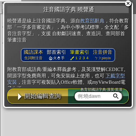
複製
注音國語字典 曉聲通
開始編輯
曉聲通是線上注音國語字典。源自
教育部辭典
，符合教育
部「一字多音審定表」，為中小學考試標準，全文配「多
音注音字型」，支援 自動斷詞速查、查造詞、查同部首
筆畫注音
國語課本
部首索引
筆畫索引
注音拼音
生詞附注音
火
手
１２３４
ㄅㄆpinyin
附教育部成語典/重編本釋義參考，及英漢雙解CEDICT。
開源字型免費商用，可免安裝線上使用，也可
下載字型
安裝
，注音字可複製貼入Office軟體、或myViewBoard電
子白板。
教育部國語字典·漢英·英漢
開始編輯查詢
辭典使用方法
注音IVS字型編輯器