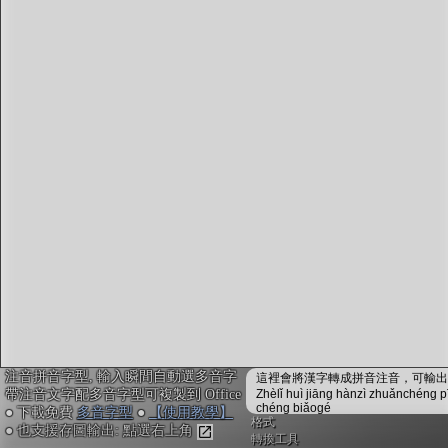
字型下載
排版格式匯出
國語課本生詞
中文檢定分級
兩岸發音差異
匯出表格
注音拼音字型, 輸入瞬間自動選多音字
這裡會將漢字轉成拼音注音，可輸出成
帶注音文字配多音字型可複製到 Office
Zhèlǐ huì jiāng hànzì zhuǎnchéng p
chéng biǎogé
● 下載免費
多音字型
●
【使用教學】
格式
● 也支援存圖輸出: 點選右上角
轉換工具