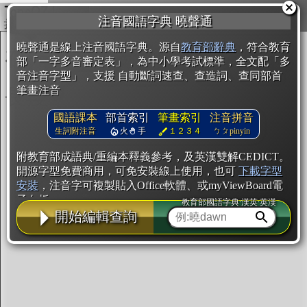
複製
注音國語字典 曉聲通
開始編輯
曉聲通是線上注音國語字典。源自
教育部辭典
，符合教育
部「一字多音審定表」，為中小學考試標準，全文配「多
音注音字型」，支援 自動斷詞速查、查造詞、查同部首
筆畫注音
國語課本
部首索引
筆畫索引
注音拼音
生詞附注音
火
手
１２３４
ㄅㄆpinyin
附教育部成語典/重編本釋義參考，及英漢雙解CEDICT。
開源字型免費商用，可免安裝線上使用，也可
下載字型
安裝
，注音字可複製貼入Office軟體、或myViewBoard電
子白板。
教育部國語字典·漢英·英漢
開始編輯查詢
辭典使用方法
注音IVS字型編輯器