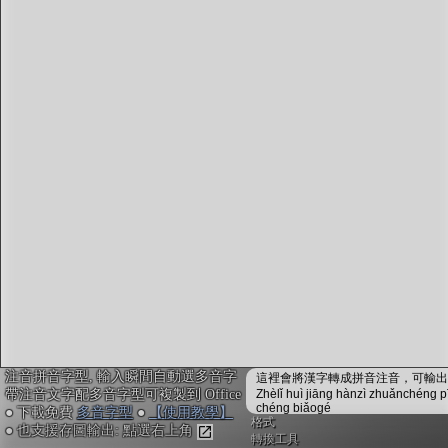
字型下載
排版格式匯出
國語課本生詞
中文檢定分級
兩岸發音差異
匯出表格
注音拼音字型, 輸入瞬間自動選多音字
這裡會將漢字轉成拼音注音，可輸出成
帶注音文字配多音字型可複製到 Office
Zhèlǐ huì jiāng hànzì zhuǎnchéng p
chéng biǎogé
● 下載免費
多音字型
●
【使用教學】
格式
● 也支援存圖輸出: 點選右上角
轉換工具