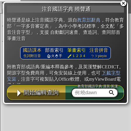
複製
注音國語字典 曉聲通
開始編輯
曉聲通是線上注音國語字典。源自
教育部辭典
，符合教育
部「一字多音審定表」，為中小學考試標準，全文配「多
音注音字型」，支援 自動斷詞速查、查造詞、查同部首
筆畫注音
國語課本
部首索引
筆畫索引
注音拼音
生詞附注音
火
手
１２３４
ㄅㄆpinyin
附教育部成語典/重編本釋義參考，及英漢雙解CEDICT。
開源字型免費商用，可免安裝線上使用，也可
下載字型
安裝
，注音字可複製貼入Office軟體、或myViewBoard電
子白板。
教育部國語字典·漢英·英漢
開始編輯查詢
辭典使用方法
注音IVS字型編輯器