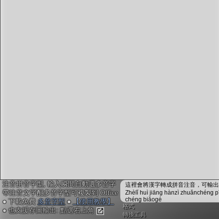
字型下載
排版格式匯出
國語課本生詞
中文檢定分級
兩岸發音差異
匯出表格
注音拼音字型, 輸入瞬間自動選多音字
這裡會將漢字轉成拼音注音，可輸出成
帶注音文字配多音字型可複製到 Office
Zhèlǐ huì jiāng hànzì zhuǎnchéng p
chéng biǎogé
● 下載免費
多音字型
●
【使用教學】
格式
● 也支援存圖輸出: 點選右上角
轉換工具