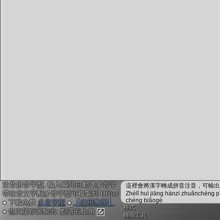
字型下載
排版格式匯出
國語課本生詞
中文檢定分級
兩岸發音差異
匯出表格
注音拼音字型, 輸入瞬間自動選多音字
這裡會將漢字轉成拼音注音，可輸出成
帶注音文字配多音字型可複製到 Office
Zhèlǐ huì jiāng hànzì zhuǎnchéng p
chéng biǎogé
● 下載免費
多音字型
●
【使用教學】
格式
● 也支援存圖輸出: 點選右上角
轉換工具