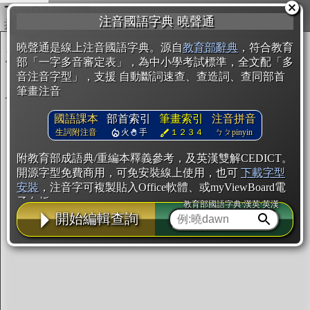
複製
注音國語字典 曉聲通
開始編輯
曉聲通是線上注音國語字典。源自
教育部辭典
，符合教育
部「一字多音審定表」，為中小學考試標準，全文配「多
音注音字型」，支援 自動斷詞速查、查造詞、查同部首
筆畫注音
國語課本
部首索引
筆畫索引
注音拼音
生詞附注音
火
手
１２３４
ㄅㄆpinyin
附教育部成語典/重編本釋義參考，及英漢雙解CEDICT。
開源字型免費商用，可免安裝線上使用，也可
下載字型
安裝
，注音字可複製貼入Office軟體、或myViewBoard電
子白板。
教育部國語字典·漢英·英漢
開始編輯查詢
辭典使用方法
注音IVS字型編輯器