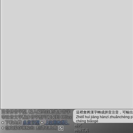
字型下載
排版格式匯出
國語課本生詞
中文檢定分級
兩岸發音差異
匯出表格
注音拼音字型, 輸入瞬間自動選多音字
這裡會將漢字轉成拼音注音，可輸出成
帶注音文字配多音字型可複製到 Office
Zhèlǐ huì jiāng hànzì zhuǎnchéng p
chéng biǎogé
● 下載免費
多音字型
●
【使用教學】
格式
● 也支援存圖輸出: 點選右上角
轉換工具