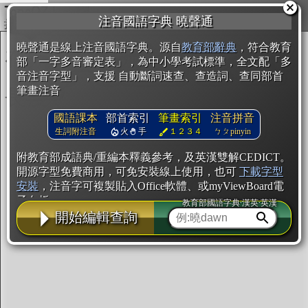
複製
注音國語字典 曉聲通
開始編輯
曉聲通是線上注音國語字典。源自
教育部辭典
，符合教育
部「一字多音審定表」，為中小學考試標準，全文配「多
音注音字型」，支援 自動斷詞速查、查造詞、查同部首
筆畫注音
國語課本
部首索引
筆畫索引
注音拼音
生詞附注音
火
手
１２３４
ㄅㄆpinyin
附教育部成語典/重編本釋義參考，及英漢雙解CEDICT。
開源字型免費商用，可免安裝線上使用，也可
下載字型
安裝
，注音字可複製貼入Office軟體、或myViewBoard電
子白板。
教育部國語字典·漢英·英漢
開始編輯查詢
辭典使用方法
注音IVS字型編輯器