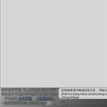
字型下載
排版格式匯出
國語課本生詞
中文檢定分級
兩岸發音差異
匯出表格
注音拼音字型, 輸入瞬間自動選多音字
這裡會將漢字轉成拼音注音，可輸出成
帶注音文字配多音字型可複製到 Office
Zhèlǐ huì jiāng hànzì zhuǎnchéng p
chéng biǎogé
● 下載免費
多音字型
●
【使用教學】
格式
● 也支援存圖輸出: 點選右上角
轉換工具