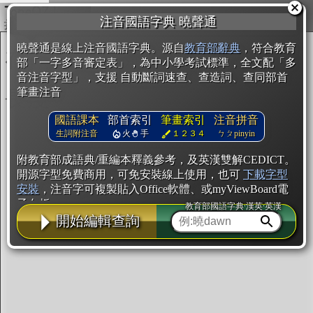
複製
注音國語字典 曉聲通
開始編輯
曉聲通是線上注音國語字典。源自
教育部辭典
，符合教育
部「一字多音審定表」，為中小學考試標準，全文配「多
音注音字型」，支援 自動斷詞速查、查造詞、查同部首
筆畫注音
國語課本
部首索引
筆畫索引
注音拼音
生詞附注音
火
手
１２３４
ㄅㄆpinyin
附教育部成語典/重編本釋義參考，及英漢雙解CEDICT。
開源字型免費商用，可免安裝線上使用，也可
下載字型
安裝
，注音字可複製貼入Office軟體、或myViewBoard電
子白板。
教育部國語字典·漢英·英漢
開始編輯查詢
辭典使用方法
注音IVS字型編輯器