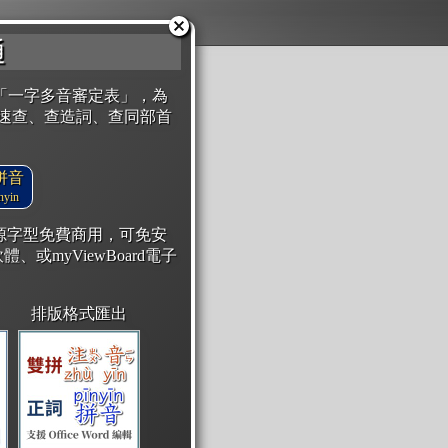
通
「一字多音審定表」，為
速查、查造詞、查同部首
拼音
yin
開源字型免費商用，可免安
體、或myViewBoard電子
排版格式匯出