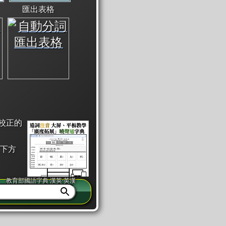
匯出表格
校正的
下方
教育部國語字典·漢英·英漢
同注音」或「同筆畫」。
查詢」此字詞的解釋，不