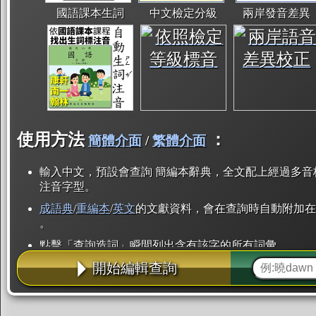
國語課本生詞
中文檢定分級
兩岸發音差異
使用方法
：
簡體介面
/
繁體介面
輸入中文，預設會查詢 簡編本辭典，全文配上經過多音
注音字型。
成語典
/
重編本
/
英文
的文獻資料，會在查詢時自動附加在
。
點擊「查詢造詞」瞬間列出含有該字的所有詞彙。
開始編輯查詢
點「部首」瞬間列出所有「同部首字」。也支援查詢「
辭典解釋的全文都經過自動斷詞，點擊便可瞬間「連續
用手動重複輸入。