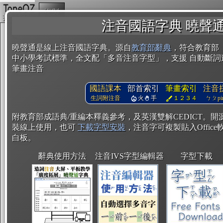
複製
注音國語字典 曉聲
曉聲通是線上注音國語字典。源自
教育部辭典
，符合教育部
中小學考試標準，全文配「多音注音字型」，支援 自動斷詞
筆畫注音
國語課本
部首索引
筆畫索引
注音
生詞附注音
火
手
１２３４
ㄅㄆpin
附教育部成語典/重編本釋義參考，及英漢雙解CEDICT。
裝線上使用，也可
下載字型安裝
，注音字可複製貼入Office軟
白板。
辭典使用方法
注音IVS字型編輯器
字型下載