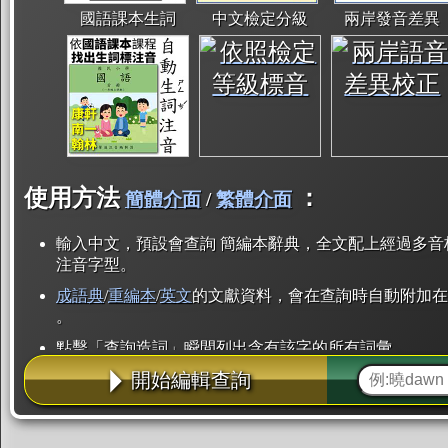
國語課本生詞
中文檢定分級
兩岸發音差異
使用方法
：
簡體介面
/
繁體介面
輸入中文，預設會查詢 簡編本辭典，全文配上經過多音
注音字型。
成語典
/
重編本
/
英文
的文獻資料，會在查詢時自動附加在
。
點擊「查詢造詞」瞬間列出含有該字的所有詞彙。
開始編輯查詢
點「部首」瞬間列出所有「同部首字」。也支援查詢「
辭典解釋的全文都經過自動斷詞，點擊便可瞬間「連續
用手動重複輸入。