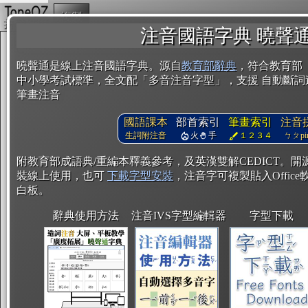
複製
注音國語字典 曉聲
曉聲通是線上注音國語字典。源自
教育部辭典
，符合教育部
中小學考試標準，全文配「多音注音字型」，支援 自動斷詞
筆畫注音
國語課本
部首索引
筆畫索引
注音
生詞附注音
火
手
１２３４
ㄅㄆpin
附教育部成語典/重編本釋義參考，及英漢雙解CEDICT。
裝線上使用，也可
下載字型安裝
，注音字可複製貼入Office軟
白板。
辭典使用方法
注音IVS字型編輯器
字型下載