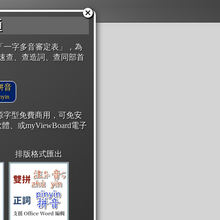
通
「一字多音審定表」，為
速查、查造詞、查同部首
拼音
yin
開源字型免費商用，可免安
體、或myViewBoard電子
排版格式匯出