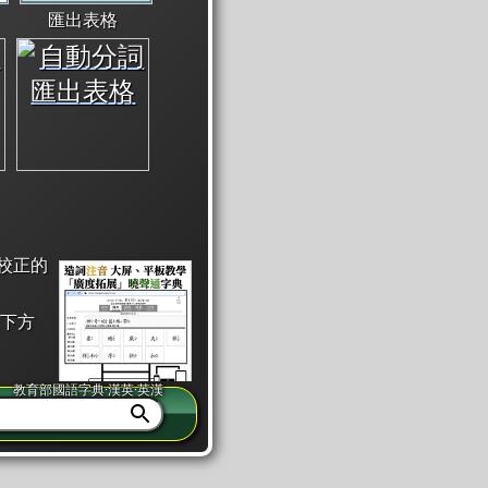
匯出表格
校正的
下方
教育部國語字典·漢英·英漢
同注音」或「同筆畫」。
查詢」此字詞的解釋，不