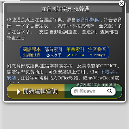
複製
注音國語字典 曉聲通
開始編輯
曉聲通是線上注音國語字典。源自
教育部辭典
，符合教育
部「一字多音審定表」，為中小學考試標準，全文配「多
音注音字型」，支援 自動斷詞速查、查造詞、查同部首
筆畫注音
國語課本
部首索引
筆畫索引
注音拼音
生詞附注音
火
手
１２３４
ㄅㄆpinyin
附教育部成語典/重編本釋義參考，及英漢雙解CEDICT。
開源字型免費商用，可免安裝線上使用，也可
下載字型
安裝
，注音字可複製貼入Office軟體、或myViewBoard電
子白板。
教育部國語字典·漢英·英漢
開始編輯查詢
辭典使用方法
注音IVS字型編輯器