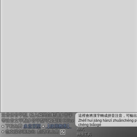
字型下載
排版格式匯出
國語課本生詞
中文檢定分級
兩岸發音差異
匯出表格
注音拼音字型, 輸入瞬間自動選多音字
這裡會將漢字轉成拼音注音，可輸出成
帶注音文字配多音字型可複製到 Office
Zhèlǐ huì jiāng hànzì zhuǎnchéng p
chéng biǎogé
● 下載免費
多音字型
●
【使用教學】
格式
● 也支援存圖輸出: 點選右上角
轉換工具