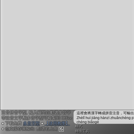
字型下載
排版格式匯出
國語課本生詞
中文檢定分級
兩岸發音差異
匯出表格
注音拼音字型, 輸入瞬間自動選多音字
這裡會將漢字轉成拼音注音，可輸出成
帶注音文字配多音字型可複製到 Office
Zhèlǐ huì jiāng hànzì zhuǎnchéng p
chéng biǎogé
● 下載免費
多音字型
●
【使用教學】
格式
● 也支援存圖輸出: 點選右上角
轉換工具