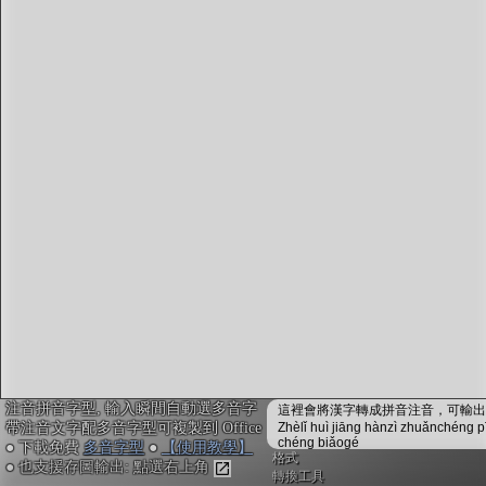
字型下載
排版格式匯出
國語課本生詞
中文檢定分級
兩岸發音差異
匯出表格
注音拼音字型, 輸入瞬間自動選多音字
這裡會將漢字轉成拼音注音，可輸出成
帶注音文字配多音字型可複製到 Office
Zhèlǐ huì jiāng hànzì zhuǎnchéng p
chéng biǎogé
● 下載免費
多音字型
●
【使用教學】
格式
● 也支援存圖輸出: 點選右上角
轉換工具