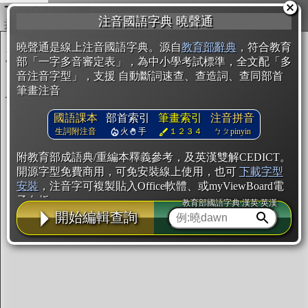
複製
注音國語字典 曉聲通
開始編輯
曉聲通是線上注音國語字典。源自
教育部辭典
，符合教育
部「一字多音審定表」，為中小學考試標準，全文配「多
音注音字型」，支援 自動斷詞速查、查造詞、查同部首
筆畫注音
國語課本
部首索引
筆畫索引
注音拼音
生詞附注音
火
手
１２３４
ㄅㄆpinyin
附教育部成語典/重編本釋義參考，及英漢雙解CEDICT。
開源字型免費商用，可免安裝線上使用，也可
下載字型
安裝
，注音字可複製貼入Office軟體、或myViewBoard電
子白板。
教育部國語字典·漢英·英漢
開始編輯查詢
辭典使用方法
注音IVS字型編輯器