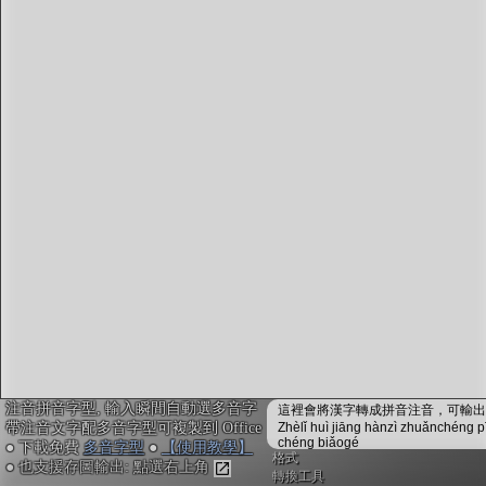
字型下載
排版格式匯出
國語課本生詞
中文檢定分級
兩岸發音差異
匯出表格
注音拼音字型, 輸入瞬間自動選多音字
這裡會將漢字轉成拼音注音，可輸出成
帶注音文字配多音字型可複製到 Office
Zhèlǐ huì jiāng hànzì zhuǎnchéng p
chéng biǎogé
● 下載免費
多音字型
●
【使用教學】
格式
● 也支援存圖輸出: 點選右上角
轉換工具