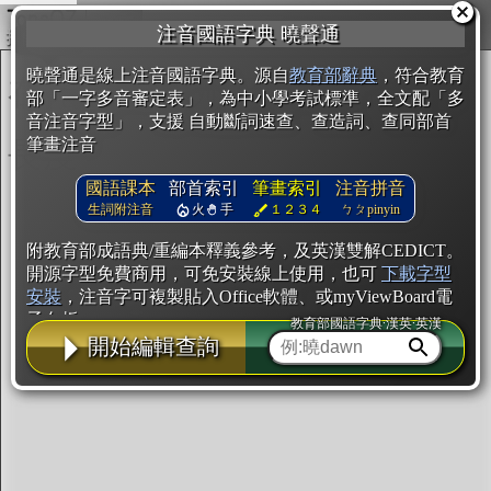
複製
注音國語字典 曉聲通
開始編輯
曉聲通是線上注音國語字典。源自
教育部辭典
，符合教育
部「一字多音審定表」，為中小學考試標準，全文配「多
音注音字型」，支援 自動斷詞速查、查造詞、查同部首
筆畫注音
國語課本
部首索引
筆畫索引
注音拼音
生詞附注音
火
手
１２３４
ㄅㄆpinyin
附教育部成語典/重編本釋義參考，及英漢雙解CEDICT。
開源字型免費商用，可免安裝線上使用，也可
下載字型
安裝
，注音字可複製貼入Office軟體、或myViewBoard電
子白板。
教育部國語字典·漢英·英漢
開始編輯查詢
辭典使用方法
注音IVS字型編輯器