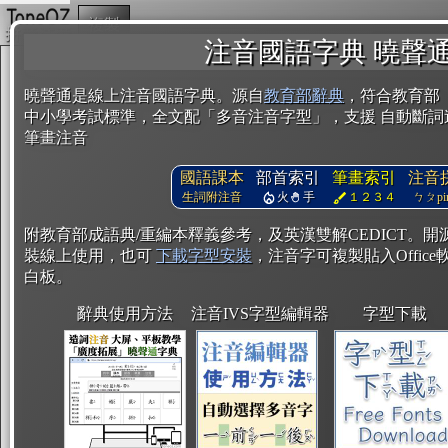
複製
注音國語字典 曉聲
曉聲通是線上注音國語字典。源自
教育部辭典
，符合教育部
中小學考試標準，全文配「多音注音字型」，支援 自動斷詞
筆畫注音
國語課本
部首索引
筆畫索引
注音
生詞附注音
火
手
１２３４
ㄅㄆpin
附教育部成語典/重編本釋義參考，及英漢雙解CEDICT。
裝線上使用，也可
下載字型安裝
，注音字可複製貼入Office軟
白板。
辭典使用方法
注音IVS字型編輯器
字型下載