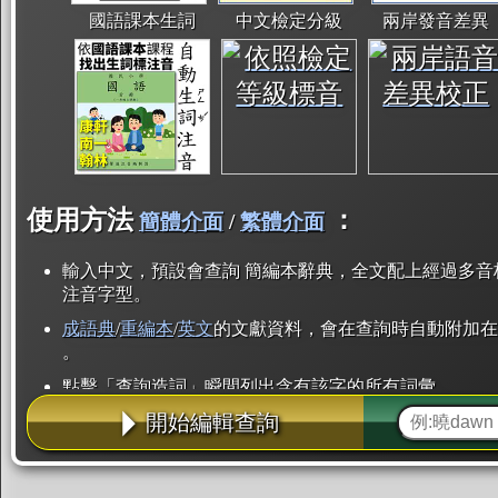
國語課本生詞
中文檢定分級
兩岸發音差異
使用方法
：
簡體介面
/
繁體介面
輸入中文，預設會查詢 簡編本辭典，全文配上經過多音
注音字型。
成語典
/
重編本
/
英文
的文獻資料，會在查詢時自動附加在
。
點擊「查詢造詞」瞬間列出含有該字的所有詞彙。
開始編輯查詢
點「部首」瞬間列出所有「同部首字」。也支援查詢「
辭典解釋的全文都經過自動斷詞，點擊便可瞬間「連續
用手動重複輸入。