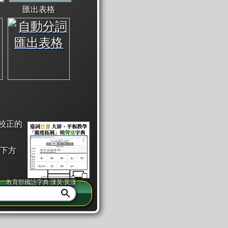
匯出表格
校正的
下方
教育部國語字典·漢英·英漢
同注音」或「同筆畫」。
查詢」此字詞的解釋，不