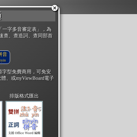
通
「一字多音審定表」，為
速查、查造詞、查同部首
拼音
yin
開源字型免費商用，可免安
體、或myViewBoard電子
排版格式匯出