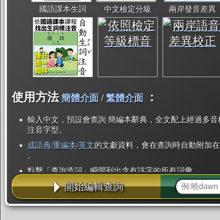
國語課本生詞
中文檢定分級
兩岸發音差異
使用方法
：
簡體介面
/
繁體介面
輸入中文，預設會查詢 簡編本辭典，全文配上經過多音
注音字型。
成語典
/
重編本
/
英文
的文獻資料，會在查詢時自動附加在
。
點擊「查詢造詞」瞬間列出含有該字的所有詞彙。
開始編輯查詢
點「部首」瞬間列出所有「同部首字」。也支援查詢「
辭典解釋的全文都經過自動斷詞，點擊便可瞬間「連續
用手動重複輸入。