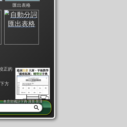
匯出表格
校正的
下方
教育部國語字典·漢英·英漢
同注音」或「同筆畫」。
查詢」此字詞的解釋，不