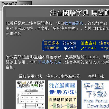
複製
注音國語字典 曉聲
曉聲通是線上注音國語字典。源自
教育部辭典
，符合教育部
中小學考試標準，全文配「多音注音字型」，支援 自動斷詞
筆畫注音
國語課本
部首索引
筆畫索引
注音
生詞附注音
火
手
１２３４
ㄅㄆpin
附教育部成語典/重編本釋義參考，及英漢雙解CEDICT。
裝線上使用，也可
下載字型安裝
，注音字可複製貼入Office軟
白板。
辭典使用方法
注音IVS字型編輯器
字型下載