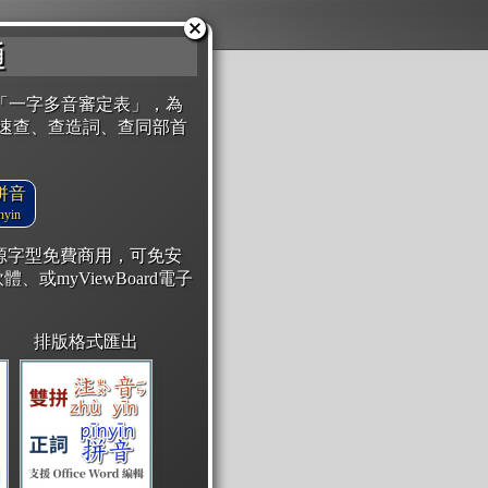
通
「一字多音審定表」，為
速查、查造詞、查同部首
拼音
yin
開源字型免費商用，可免安
體、或myViewBoard電子
排版格式匯出