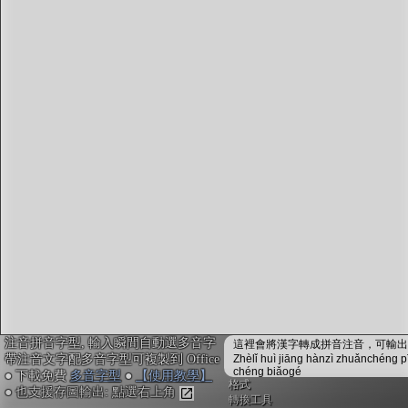
字型下載
排版格式匯出
國語課本生詞
中文檢定分級
兩岸發音差異
匯出表格
注音拼音字型, 輸入瞬間自動選多音字
這裡會將漢字轉成拼音注音，可輸出成
帶注音文字配多音字型可複製到 Office
Zhèlǐ huì jiāng hànzì zhuǎnchéng p
chéng biǎogé
● 下載免費
多音字型
●
【使用教學】
格式
● 也支援存圖輸出: 點選右上角
轉換工具