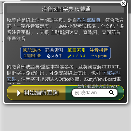
複製
注音國語字典 曉聲通
開始編輯
曉聲通是線上注音國語字典。源自
教育部辭典
，符合教育
部「一字多音審定表」，為中小學考試標準，全文配「多
音注音字型」，支援 自動斷詞速查、查造詞、查同部首
筆畫注音
國語課本
部首索引
筆畫索引
注音拼音
生詞附注音
火
手
１２３４
ㄅㄆpinyin
附教育部成語典/重編本釋義參考，及英漢雙解CEDICT。
開源字型免費商用，可免安裝線上使用，也可
下載字型
安裝
，注音字可複製貼入Office軟體、或myViewBoard電
子白板。
教育部國語字典·漢英·英漢
開始編輯查詢
辭典使用方法
注音IVS字型編輯器