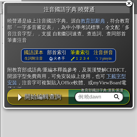
複製
注音國語字典 曉聲通
開始編輯
曉聲通是線上注音國語字典。源自
教育部辭典
，符合教育
部「一字多音審定表」，為中小學考試標準，全文配「多
音注音字型」，支援 自動斷詞速查、查造詞、查同部首
筆畫注音
國語課本
部首索引
筆畫索引
注音拼音
生詞附注音
火
手
１２３４
ㄅㄆpinyin
附教育部成語典/重編本釋義參考，及英漢雙解CEDICT。
開源字型免費商用，可免安裝線上使用，也可
下載字型
安裝
，注音字可複製貼入Office軟體、或myViewBoard電
子白板。
教育部國語字典·漢英·英漢
開始編輯查詢
辭典使用方法
注音IVS字型編輯器