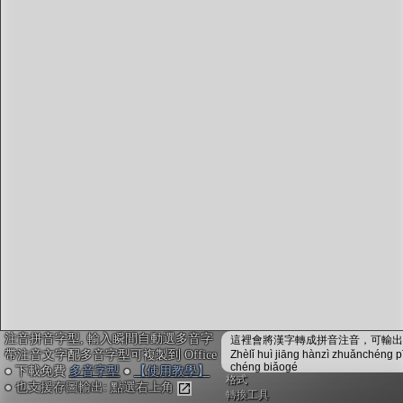
字型下載
排版格式匯出
國語課本生詞
中文檢定分級
兩岸發音差異
匯出表格
注音拼音字型, 輸入瞬間自動選多音字
這裡會將漢字轉成拼音注音，可輸出成
帶注音文字配多音字型可複製到 Office
Zhèlǐ huì jiāng hànzì zhuǎnchéng p
chéng biǎogé
● 下載免費
多音字型
●
【使用教學】
格式
● 也支援存圖輸出: 點選右上角
轉換工具