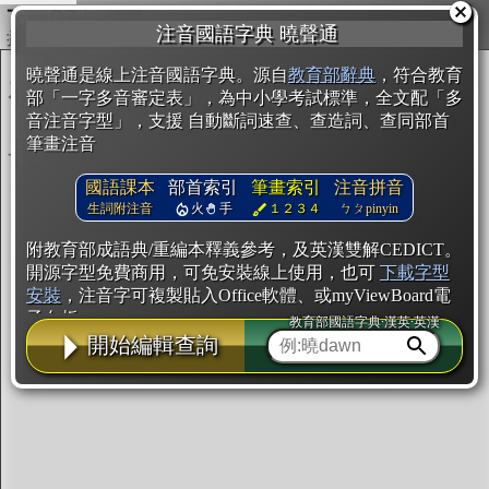
複製
注音國語字典 曉聲通
開始編輯
曉聲通是線上注音國語字典。源自
教育部辭典
，符合教育
部「一字多音審定表」，為中小學考試標準，全文配「多
音注音字型」，支援 自動斷詞速查、查造詞、查同部首
筆畫注音
國語課本
部首索引
筆畫索引
注音拼音
生詞附注音
火
手
１２３４
ㄅㄆpinyin
附教育部成語典/重編本釋義參考，及英漢雙解CEDICT。
開源字型免費商用，可免安裝線上使用，也可
下載字型
安裝
，注音字可複製貼入Office軟體、或myViewBoard電
子白板。
教育部國語字典·漢英·英漢
開始編輯查詢
辭典使用方法
注音IVS字型編輯器