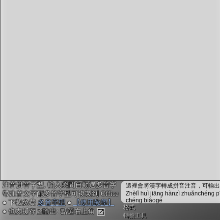
字型下載
排版格式匯出
國語課本生詞
中文檢定分級
兩岸發音差異
匯出表格
注音拼音字型, 輸入瞬間自動選多音字
這裡會將漢字轉成拼音注音，可輸出成
帶注音文字配多音字型可複製到 Office
Zhèlǐ huì jiāng hànzì zhuǎnchéng p
chéng biǎogé
● 下載免費
多音字型
●
【使用教學】
格式
● 也支援存圖輸出: 點選右上角
轉換工具