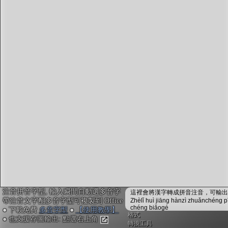
字型下載
排版格式匯出
國語課本生詞
中文檢定分級
兩岸發音差異
匯出表格
注音拼音字型, 輸入瞬間自動選多音字
這裡會將漢字轉成拼音注音，可輸出成
帶注音文字配多音字型可複製到 Office
Zhèlǐ huì jiāng hànzì zhuǎnchéng p
chéng biǎogé
● 下載免費
多音字型
●
【使用教學】
格式
● 也支援存圖輸出: 點選右上角
轉換工具