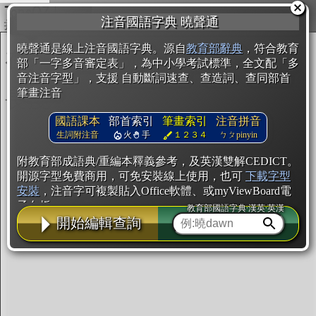
複製
注音國語字典 曉聲通
開始編輯
曉聲通是線上注音國語字典。源自
教育部辭典
，符合教育
部「一字多音審定表」，為中小學考試標準，全文配「多
音注音字型」，支援 自動斷詞速查、查造詞、查同部首
筆畫注音
國語課本
部首索引
筆畫索引
注音拼音
生詞附注音
火
手
１２３４
ㄅㄆpinyin
附教育部成語典/重編本釋義參考，及英漢雙解CEDICT。
開源字型免費商用，可免安裝線上使用，也可
下載字型
安裝
，注音字可複製貼入Office軟體、或myViewBoard電
子白板。
教育部國語字典·漢英·英漢
開始編輯查詢
辭典使用方法
注音IVS字型編輯器