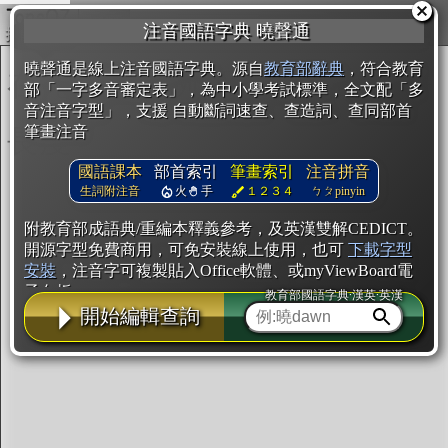
複製
注音國語字典 曉聲通
開始編輯
曉聲通是線上注音國語字典。源自
教育部辭典
，符合教育
部「一字多音審定表」，為中小學考試標準，全文配「多
音注音字型」，支援 自動斷詞速查、查造詞、查同部首
筆畫注音
國語課本
部首索引
筆畫索引
注音拼音
生詞附注音
火
手
１２３４
ㄅㄆpinyin
附教育部成語典/重編本釋義參考，及英漢雙解CEDICT。
開源字型免費商用，可免安裝線上使用，也可
下載字型
安裝
，注音字可複製貼入Office軟體、或myViewBoard電
子白板。
教育部國語字典·漢英·英漢
開始編輯查詢
辭典使用方法
注音IVS字型編輯器