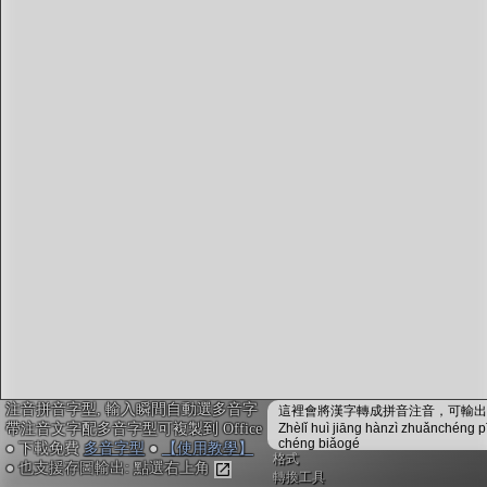
字型下載
排版格式匯出
國語課本生詞
中文檢定分級
兩岸發音差異
匯出表格
注音拼音字型, 輸入瞬間自動選多音字
這裡會將漢字轉成拼音注音，可輸出成
帶注音文字配多音字型可複製到 Office
Zhèlǐ huì jiāng hànzì zhuǎnchéng p
chéng biǎogé
● 下載免費
多音字型
●
【使用教學】
格式
● 也支援存圖輸出: 點選右上角
轉換工具