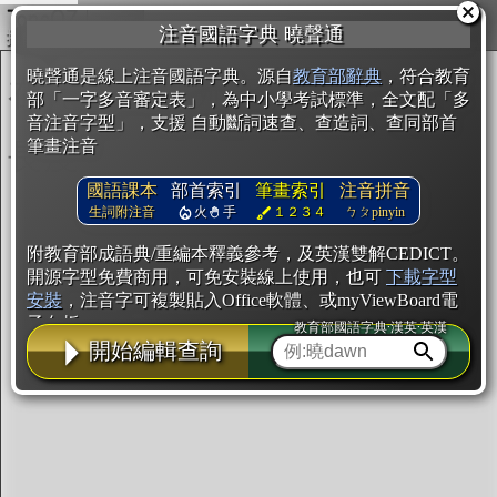
複製
注音國語字典 曉聲通
開始編輯
曉聲通是線上注音國語字典。源自
教育部辭典
，符合教育
部「一字多音審定表」，為中小學考試標準，全文配「多
音注音字型」，支援 自動斷詞速查、查造詞、查同部首
筆畫注音
國語課本
部首索引
筆畫索引
注音拼音
生詞附注音
火
手
１２３４
ㄅㄆpinyin
附教育部成語典/重編本釋義參考，及英漢雙解CEDICT。
開源字型免費商用，可免安裝線上使用，也可
下載字型
安裝
，注音字可複製貼入Office軟體、或myViewBoard電
子白板。
教育部國語字典·漢英·英漢
開始編輯查詢
辭典使用方法
注音IVS字型編輯器