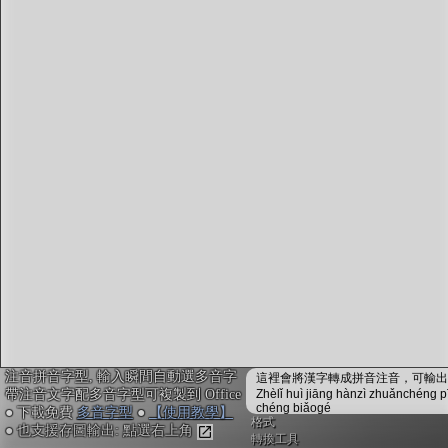
字型下載
排版格式匯出
國語課本生詞
中文檢定分級
兩岸發音差異
匯出表格
注音拼音字型, 輸入瞬間自動選多音字
這裡會將漢字轉成拼音注音，可輸出成
帶注音文字配多音字型可複製到 Office
Zhèlǐ huì jiāng hànzì zhuǎnchéng p
chéng biǎogé
● 下載免費
多音字型
●
【使用教學】
格式
● 也支援存圖輸出: 點選右上角
轉換工具