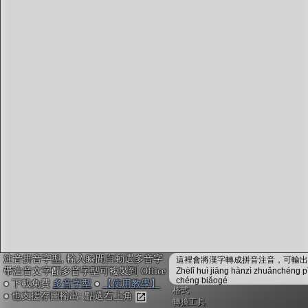
字型下載
排版格式匯出
國語課本生詞
中文檢定分級
兩岸發音差異
匯出表格
注音拼音字型, 輸入瞬間自動選多音字
這裡會將漢字轉成拼音注音，可輸出成
帶注音文字配多音字型可複製到 Office
Zhèlǐ huì jiāng hànzì zhuǎnchéng p
chéng biǎogé
● 下載免費
多音字型
●
【使用教學】
格式
● 也支援存圖輸出: 點選右上角
轉換工具