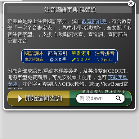
複製
注音國語字典 曉聲通
開始編輯
曉聲通是線上注音國語字典。源自
教育部辭典
，符合教育
部「一字多音審定表」，為中小學考試標準，全文配「多
音注音字型」，支援 自動斷詞速查、查造詞、查同部首
筆畫注音
國語課本
部首索引
筆畫索引
注音拼音
生詞附注音
火
手
１２３４
ㄅㄆpinyin
附教育部成語典/重編本釋義參考，及英漢雙解CEDICT。
開源字型免費商用，可免安裝線上使用，也可
下載字型
安裝
，注音字可複製貼入Office軟體、或myViewBoard電
子白板。
教育部國語字典·漢英·英漢
開始編輯查詢
辭典使用方法
注音IVS字型編輯器