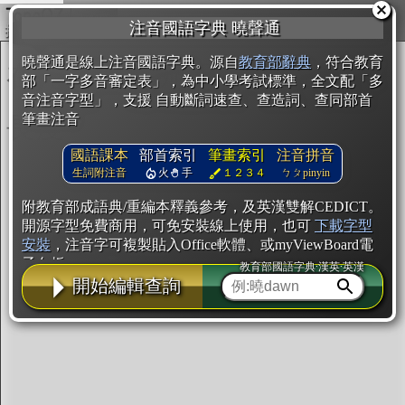
複製
注音國語字典 曉聲通
開始編輯
曉聲通是線上注音國語字典。源自
教育部辭典
，符合教育
部「一字多音審定表」，為中小學考試標準，全文配「多
音注音字型」，支援 自動斷詞速查、查造詞、查同部首
筆畫注音
國語課本
部首索引
筆畫索引
注音拼音
生詞附注音
火
手
１２３４
ㄅㄆpinyin
附教育部成語典/重編本釋義參考，及英漢雙解CEDICT。
開源字型免費商用，可免安裝線上使用，也可
下載字型
安裝
，注音字可複製貼入Office軟體、或myViewBoard電
子白板。
教育部國語字典·漢英·英漢
開始編輯查詢
辭典使用方法
注音IVS字型編輯器