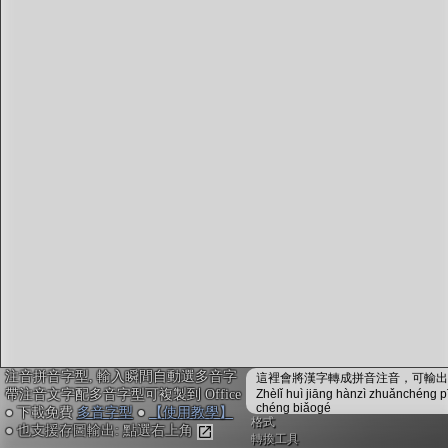
字型下載
排版格式匯出
國語課本生詞
中文檢定分級
兩岸發音差異
匯出表格
注音拼音字型, 輸入瞬間自動選多音字
這裡會將漢字轉成拼音注音，可輸出成
帶注音文字配多音字型可複製到 Office
Zhèlǐ huì jiāng hànzì zhuǎnchéng p
chéng biǎogé
● 下載免費
多音字型
●
【使用教學】
格式
● 也支援存圖輸出: 點選右上角
轉換工具