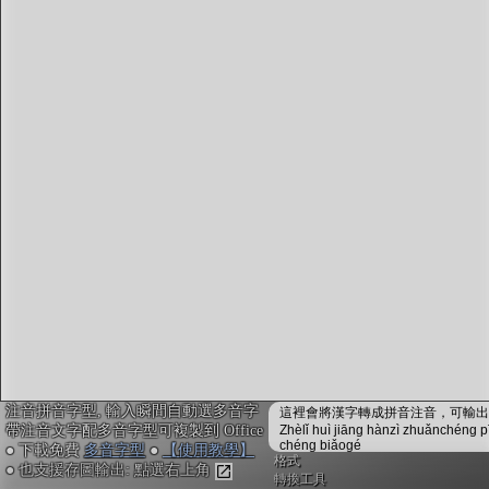
字型下載
排版格式匯出
國語課本生詞
中文檢定分級
兩岸發音差異
匯出表格
注音拼音字型, 輸入瞬間自動選多音字
這裡會將漢字轉成拼音注音，可輸出成
帶注音文字配多音字型可複製到 Office
Zhèlǐ huì jiāng hànzì zhuǎnchéng p
chéng biǎogé
● 下載免費
多音字型
●
【使用教學】
格式
● 也支援存圖輸出: 點選右上角
轉換工具