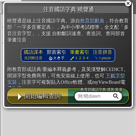
複製
注音國語字典 曉聲通
開始編輯
曉聲通是線上注音國語字典。源自
教育部辭典
，符合教育
部「一字多音審定表」，為中小學考試標準，全文配「多
音注音字型」，支援 自動斷詞速查、查造詞、查同部首
筆畫注音
國語課本
部首索引
筆畫索引
注音拼音
生詞附注音
火
手
１２３４
ㄅㄆpinyin
附教育部成語典/重編本釋義參考，及英漢雙解CEDICT。
開源字型免費商用，可免安裝線上使用，也可
下載字型
安裝
，注音字可複製貼入Office軟體、或myViewBoard電
子白板。
教育部國語字典·漢英·英漢
開始編輯查詢
辭典使用方法
注音IVS字型編輯器