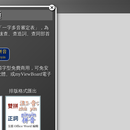
通
「一字多音審定表」，為
速查、查造詞、查同部首
拼音
yin
開源字型免費商用，可免安
體、或myViewBoard電子
排版格式匯出