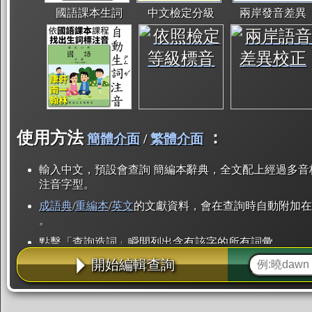
國語課本生詞
中文檢定分級
兩岸發音差異
使用方法
：
簡體介面
/
繁體介面
輸入中文，預設會查詢 簡編本辭典，全文配上經過多音
注音字型。
成語典
/
重編本
/
英文
的文獻資料，會在查詢時自動附加在
。
點擊「查詢造詞」瞬間列出含有該字的所有詞彙。
開始編輯查詢
點「部首」瞬間列出所有「同部首字」。也支援查詢「
辭典解釋的全文都經過自動斷詞，點擊便可瞬間「連續
用手動重複輸入。