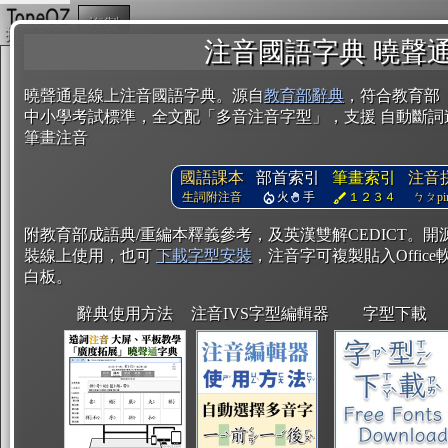
複製
注音國語字典 曉聲
曉聲通是線上注音國語字典。源自
教育部辭典
，符合教育部
中小學考試標準，全文配「多音注音字型」，支援 自動斷詞
筆畫注音
國語課本
部首索引
筆畫索引
注音
生詞附注音
火
手
１２３４
ㄅㄆpin
附教育部成語典/重編本釋義參考，及英漢雙解CEDICT。
裝線上使用，也可
下載字型安裝
，注音字可複製貼入Office軟
白板。
辭典使用方法
注音IVS字型編輯器
字型下載