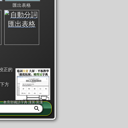
匯出表格
校正的
下方
教育部國語字典·漢英·英漢
同注音」或「同筆畫」。
查詢」此字詞的解釋，不