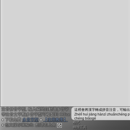
字型下載
排版格式匯出
國語課本生詞
中文檢定分級
兩岸發音差異
匯出表格
注音拼音字型, 輸入瞬間自動選多音字
這裡會將漢字轉成拼音注音，可輸出成
帶注音文字配多音字型可複製到 Office
Zhèlǐ huì jiāng hànzì zhuǎnchéng p
chéng biǎogé
● 下載免費
多音字型
●
【使用教學】
格式
● 也支援存圖輸出: 點選右上角
轉換工具