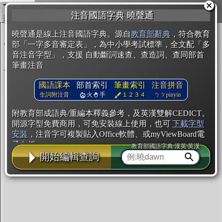
複製
注音國語字典 曉聲通
開始編輯
曉聲通是線上注音國語字典。源自
教育部辭典
，符合教育
部「一字多音審定表」，為中小學考試標準，全文配「多
音注音字型」，支援 自動斷詞速查、查造詞、查同部首
筆畫注音
國語課本
部首索引
筆畫索引
注音拼音
生詞附注音
火
手
１２３４
ㄅㄆpinyin
附教育部成語典/重編本釋義參考，及英漢雙解CEDICT。
開源字型免費商用，可免安裝線上使用，也可
下載字型
安裝
，注音字可複製貼入Office軟體、或myViewBoard電
子白板。
教育部國語字典·漢英·英漢
開始編輯查詢
辭典使用方法
注音IVS字型編輯器