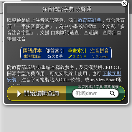
複製
注音國語字典 曉聲通
開始編輯
曉聲通是線上注音國語字典。源自
教育部辭典
，符合教育
部「一字多音審定表」，為中小學考試標準，全文配「多
音注音字型」，支援 自動斷詞速查、查造詞、查同部首
筆畫注音
國語課本
部首索引
筆畫索引
注音拼音
生詞附注音
火
手
１２３４
ㄅㄆpinyin
附教育部成語典/重編本釋義參考，及英漢雙解CEDICT。
開源字型免費商用，可免安裝線上使用，也可
下載字型
安裝
，注音字可複製貼入Office軟體、或myViewBoard電
子白板。
教育部國語字典·漢英·英漢
開始編輯查詢
辭典使用方法
注音IVS字型編輯器