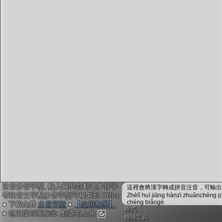
字型下載
排版格式匯出
國語課本生詞
中文檢定分級
兩岸發音差異
匯出表格
注音拼音字型, 輸入瞬間自動選多音字
這裡會將漢字轉成拼音注音，可輸出成
帶注音文字配多音字型可複製到 Office
Zhèlǐ huì jiāng hànzì zhuǎnchéng p
chéng biǎogé
● 下載免費
多音字型
●
【使用教學】
格式
● 也支援存圖輸出: 點選右上角
轉換工具