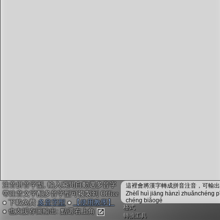
字型下載
排版格式匯出
國語課本生詞
中文檢定分級
兩岸發音差異
匯出表格
注音拼音字型, 輸入瞬間自動選多音字
這裡會將漢字轉成拼音注音，可輸出成
帶注音文字配多音字型可複製到 Office
Zhèlǐ huì jiāng hànzì zhuǎnchéng p
chéng biǎogé
● 下載免費
多音字型
●
【使用教學】
格式
● 也支援存圖輸出: 點選右上角
轉換工具