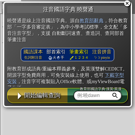
複製
注音國語字典 曉聲通
開始編輯
曉聲通是線上注音國語字典。源自
教育部辭典
，符合教育
部「一字多音審定表」，為中小學考試標準，全文配「多
音注音字型」，支援 自動斷詞速查、查造詞、查同部首
筆畫注音
國語課本
部首索引
筆畫索引
注音拼音
生詞附注音
火
手
１２３４
ㄅㄆpinyin
附教育部成語典/重編本釋義參考，及英漢雙解CEDICT。
開源字型免費商用，可免安裝線上使用，也可
下載字型
安裝
，注音字可複製貼入Office軟體、或myViewBoard電
子白板。
教育部國語字典·漢英·英漢
開始編輯查詢
辭典使用方法
注音IVS字型編輯器