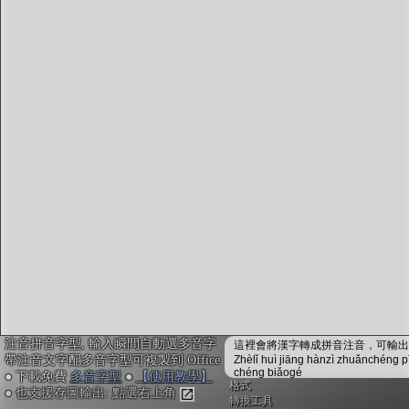
字型下載
排版格式匯出
國語課本生詞
中文檢定分級
兩岸發音差異
匯出表格
注音拼音字型, 輸入瞬間自動選多音字
這裡會將漢字轉成拼音注音，可輸出成
帶注音文字配多音字型可複製到 Office
Zhèlǐ huì jiāng hànzì zhuǎnchéng p
chéng biǎogé
● 下載免費
多音字型
●
【使用教學】
格式
● 也支援存圖輸出: 點選右上角
轉換工具