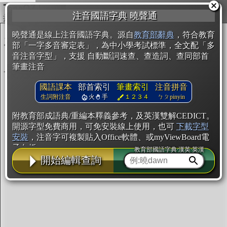
複製
注音國語字典 曉聲通
開始編輯
曉聲通是線上注音國語字典。源自
教育部辭典
，符合教育
部「一字多音審定表」，為中小學考試標準，全文配「多
音注音字型」，支援 自動斷詞速查、查造詞、查同部首
筆畫注音
國語課本
部首索引
筆畫索引
注音拼音
生詞附注音
火
手
１２３４
ㄅㄆpinyin
附教育部成語典/重編本釋義參考，及英漢雙解CEDICT。
開源字型免費商用，可免安裝線上使用，也可
下載字型
安裝
，注音字可複製貼入Office軟體、或myViewBoard電
子白板。
教育部國語字典·漢英·英漢
開始編輯查詢
辭典使用方法
注音IVS字型編輯器