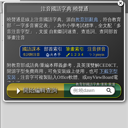
複製
注音國語字典 曉聲通
開始編輯
曉聲通是線上注音國語字典。源自
教育部辭典
，符合教育
部「一字多音審定表」，為中小學考試標準，全文配「多
音注音字型」，支援 自動斷詞速查、查造詞、查同部首
筆畫注音
國語課本
部首索引
筆畫索引
注音拼音
生詞附注音
火
手
１２３４
ㄅㄆpinyin
附教育部成語典/重編本釋義參考，及英漢雙解CEDICT。
開源字型免費商用，可免安裝線上使用，也可
下載字型
安裝
，注音字可複製貼入Office軟體、或myViewBoard電
子白板。
教育部國語字典·漢英·英漢
開始編輯查詢
辭典使用方法
注音IVS字型編輯器