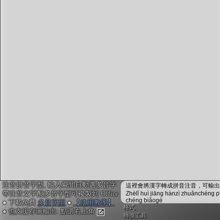
字型下載
排版格式匯出
國語課本生詞
中文檢定分級
兩岸發音差異
匯出表格
注音拼音字型, 輸入瞬間自動選多音字
這裡會將漢字轉成拼音注音，可輸出成
帶注音文字配多音字型可複製到 Office
Zhèlǐ huì jiāng hànzì zhuǎnchéng p
chéng biǎogé
● 下載免費
多音字型
●
【使用教學】
格式
● 也支援存圖輸出: 點選右上角
轉換工具