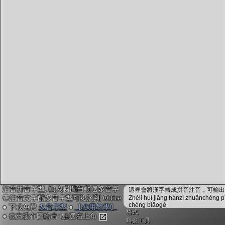
字型下載
排版格式匯出
國語課本生詞
中文檢定分級
兩岸發音差異
匯出表格
注音拼音字型, 輸入瞬間自動選多音字
這裡會將漢字轉成拼音注音，可輸出成
帶注音文字配多音字型可複製到 Office
Zhèlǐ huì jiāng hànzì zhuǎnchéng p
chéng biǎogé
● 下載免費
多音字型
●
【使用教學】
格式
● 也支援存圖輸出: 點選右上角
轉換工具