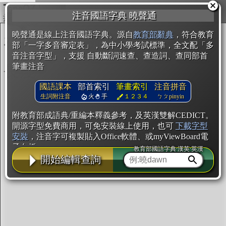
複製
注音國語字典 曉聲通
開始編輯
曉聲通是線上注音國語字典。源自
教育部辭典
，符合教育
部「一字多音審定表」，為中小學考試標準，全文配「多
音注音字型」，支援 自動斷詞速查、查造詞、查同部首
筆畫注音
國語課本
部首索引
筆畫索引
注音拼音
生詞附注音
火
手
１２３４
ㄅㄆpinyin
附教育部成語典/重編本釋義參考，及英漢雙解CEDICT。
開源字型免費商用，可免安裝線上使用，也可
下載字型
安裝
，注音字可複製貼入Office軟體、或myViewBoard電
子白板。
教育部國語字典·漢英·英漢
開始編輯查詢
辭典使用方法
注音IVS字型編輯器