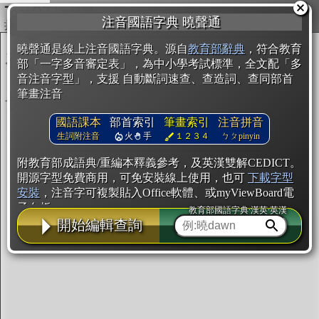
複製
注音國語字典 曉聲通
開始編輯
曉聲通是線上注音國語字典。源自
教育部辭典
，符合教育
部「一字多音審定表」，為中小學考試標準，全文配「多
音注音字型」，支援 自動斷詞速查、查造詞、查同部首
筆畫注音
國語課本
部首索引
筆畫索引
注音拼音
生詞附注音
火
手
１２３４
ㄅㄆpinyin
附教育部成語典/重編本釋義參考，及英漢雙解CEDICT。
開源字型免費商用，可免安裝線上使用，也可
下載字型
安裝
，注音字可複製貼入Office軟體、或myViewBoard電
子白板。
教育部國語字典·漢英·英漢
開始編輯查詢
辭典使用方法
注音IVS字型編輯器