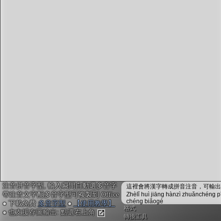
字型下載
排版格式匯出
國語課本生詞
中文檢定分級
兩岸發音差異
匯出表格
注音拼音字型, 輸入瞬間自動選多音字
這裡會將漢字轉成拼音注音，可輸出成
帶注音文字配多音字型可複製到 Office
Zhèlǐ huì jiāng hànzì zhuǎnchéng p
chéng biǎogé
● 下載免費
多音字型
●
【使用教學】
格式
● 也支援存圖輸出: 點選右上角
轉換工具