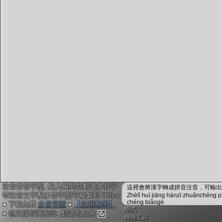
字型下載
排版格式匯出
國語課本生詞
中文檢定分級
兩岸發音差異
匯出表格
注音拼音字型, 輸入瞬間自動選多音字
這裡會將漢字轉成拼音注音，可輸出成
帶注音文字配多音字型可複製到 Office
Zhèlǐ huì jiāng hànzì zhuǎnchéng p
chéng biǎogé
● 下載免費
多音字型
●
【使用教學】
格式
● 也支援存圖輸出: 點選右上角
轉換工具