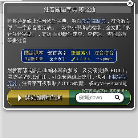
複製
注音國語字典 曉聲通
開始編輯
曉聲通是線上注音國語字典。源自
教育部辭典
，符合教育
部「一字多音審定表」，為中小學考試標準，全文配「多
音注音字型」，支援 自動斷詞速查、查造詞、查同部首
筆畫注音
國語課本
部首索引
筆畫索引
注音拼音
生詞附注音
火
手
１２３４
ㄅㄆpinyin
附教育部成語典/重編本釋義參考，及英漢雙解CEDICT。
開源字型免費商用，可免安裝線上使用，也可
下載字型
安裝
，注音字可複製貼入Office軟體、或myViewBoard電
子白板。
教育部國語字典·漢英·英漢
開始編輯查詢
辭典使用方法
注音IVS字型編輯器